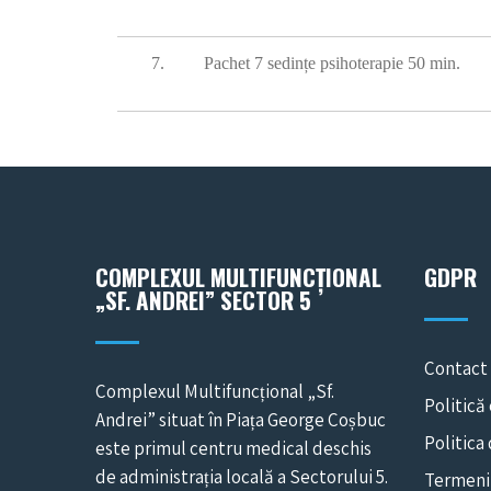
7.
Pachet 7 sedințe psihoterapie 50 min.
COMPLEXUL MULTIFUNCȚIONAL
GDPR
„SF. ANDREI” SECTOR 5
Contact
Complexul Multifuncțional „Sf.
Politică
Andrei” situat în Piața George Coșbuc
Politica
este primul centru medical deschis
de administrația locală a Sectorului 5.
Termeni 