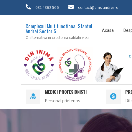
031 4362 566
contact@cmsfandrei.ro
Complexul Multifunctional Sfantul
Andrei Sector 5
Acasa
Desp
O alternativa in cresterea calitatii vietii
MEDICI PROFESIONISTI
PR
Personal prietenos
Dif