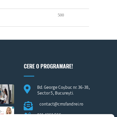
500
CERE O PROGRAMARE!
Bd. George Coșbuc nr. 36-38,
Sector 5, București.
contact@cmsfandrei.ro
031 4362 566