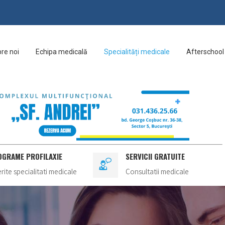
re noi
Echipa medicală
Specialități medicale
Afterschool
OGRAME PROFILAXIE
SERVICII GRATUITE
erite specialitati medicale
Consultatii medicale