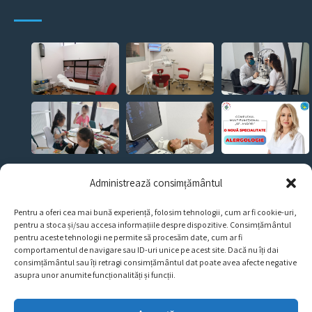
CERE O PROGRAMARE!
Administrează consimțământul
Pentru a oferi cea mai bună experiență, folosim tehnologii, cum ar fi cookie-uri,
pentru a stoca și/sau accesa informațiile despre dispozitive. Consimțământul
Bd. George Coșbuc nr. 36-38, Sector 5, București.
pentru aceste tehnologii ne permite să procesăm date, cum ar fi
comportamentul de navigare sau ID-uri unice pe acest site. Dacă nu îți dai
consimțământul sau îți retragi consimțământul dat poate avea afecte negative
contact@cmsfandrei.ro
asupra unor anumite funcționalități și funcții.
031 4362 566