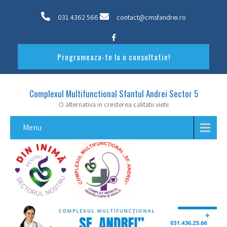
031 4362 566
contact@cmsfandrei.ro
Programeaza-te la o consultatie!
Complexul Multifunctional Sfantul Andrei Sector 5
O alternativa in cresterea calitatii vietii
Menu