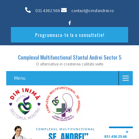
031 4362 566
contact@cmsfandrei.ro
Programeaza-te la o consultatie!
Complexul Multifunctional Sfantul Andrei Sector 5
O alternativa in cresterea calitatii vietii
Menu