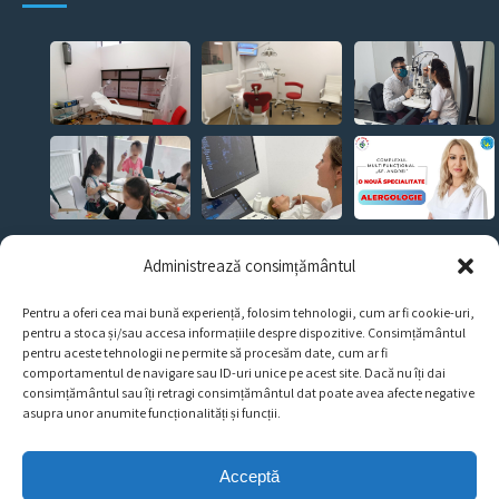
CERE O PROGRAMARE!
Administrează consimțământul
Pentru a oferi cea mai bună experiență, folosim tehnologii, cum ar fi cookie-uri,
pentru a stoca și/sau accesa informațiile despre dispozitive. Consimțământul
Bd. George Coșbuc nr. 36-38, Sector 5, București.
pentru aceste tehnologii ne permite să procesăm date, cum ar fi
comportamentul de navigare sau ID-uri unice pe acest site. Dacă nu îți dai
consimțământul sau îți retragi consimțământul dat poate avea afecte negative
contact@cmsfandrei.ro
asupra unor anumite funcționalități și funcții.
031 4362 566
Luni – Vineri 8:00 – 20.00
Acceptă