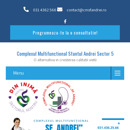
031 4362 566
contact@cmsfandrei.ro
Programeaza-te la o consultatie!
Complexul Multifunctional Sfantul Andrei Sector 5
O alternativa in cresterea calitatii vietii
Menu