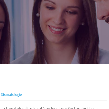
,
Stomatologie
ii stomatologi îi așteaptă pe locuitorii Sectorului 5 la un