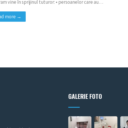
am vine în sprijinul tuturor: • persoanelor care au…
ad more →
GALERIE FOTO