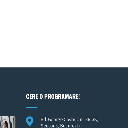
CERE O PROGRAMARE!
Bd. George Coșbuc nr. 36-38,
Sector 5, București.