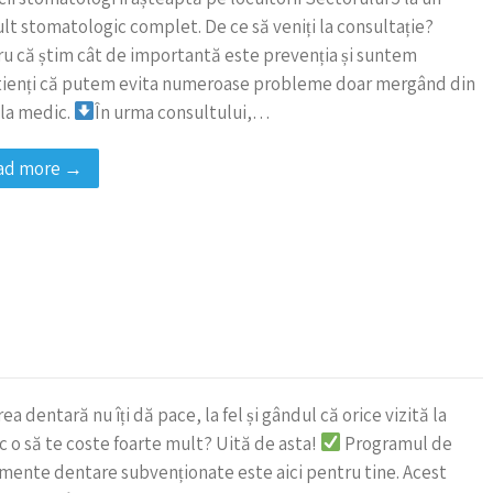
lt stomatologic complet. De ce să veniți la consultație?
u că știm cât de importantă este prevenția și suntem
tienți că putem evita numeroase probleme doar mergând din
la medic.
În urma consultului,…
ad more →
e
ea dentară nu îți dă pace, la fel și gândul că orice vizită la
 o să te coste foarte mult? Uită de asta!
Programul de
mente dentare subvenționate este aici pentru tine. Acest