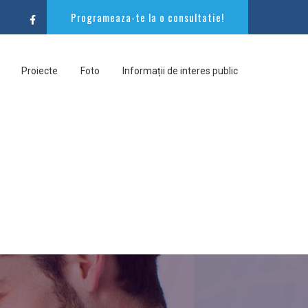
Programeaza-te la o consultatie!
Proiecte
Foto
Informații de interes public