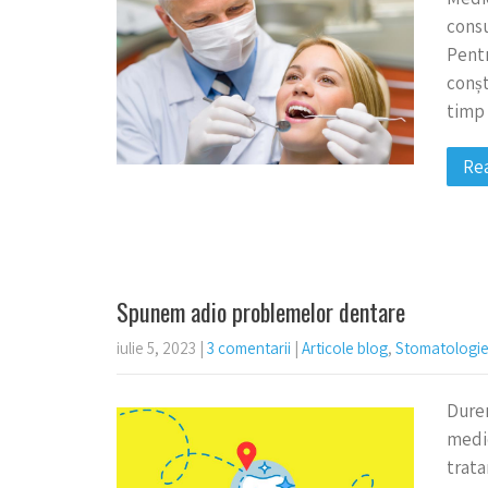
consu
Pentr
conș
timp 
Re
Spunem adio problemelor dentare
iulie 5, 2023
|
3 comentarii
|
Articole blog
,
Stomatologi
Durer
medic
trata