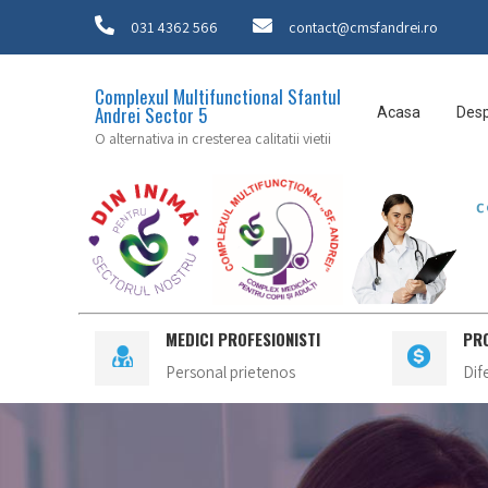
031 4362 566
contact@cmsfandrei.ro
Complexul Multifunctional Sfantul
Andrei Sector 5
Acasa
Desp
O alternativa in cresterea calitatii vietii
MEDICI PROFESIONISTI
PR
Personal prietenos
Dif