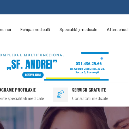
re noi
Echipa medicală
Specialități medicale
Afterschool
OGRAME PROFILAXIE
SERVICII GRATUITE
erite specialitati medicale
Consultatii medicale