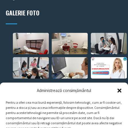
GALERIE FOTO
CERE O PROGRAMARE!
Administrează consimțământul
Pentru a oferi cea mai bună experiență, folosim tehnologii, cum ar fi cookie-uri,
pentru a stoca și/sau accesa informațiile despre dispozitive. Consimțământul
Bd. George Coșbuc nr. 36-38, Sector 5, București.
pentru aceste tehnologii ne permite să procesăm date, cum ar fi
comportamentul de navigare sau ID-uri unice pe acest site. Dacă nu îți dai
consimțământul sau îți retragi consimțământul dat poate avea afecte negative
contact@cmsfandrei.ro