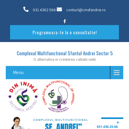
031 4362 566
contact@cmsfandrei.ro
Programeaza-te la o consultatie!
Complexul Multifunctional Sfantul Andrei Sector 5
O alternativa in cresterea calitatii vietii
Menu